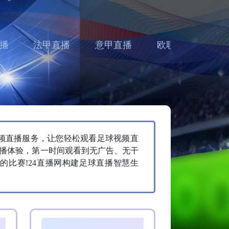
播
法甲直播
意甲直播
欧联直播
亚
视频直播服务，让您轻松观看足球视频直
播体验，第一时间观看到无广告、无干
比赛!24直播网构建足球直播智慧生