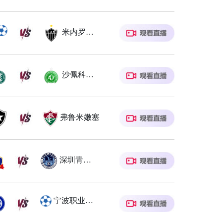
米内罗竞技
沙佩科恩斯
弗鲁米嫩塞
深圳青年人
宁波职业足球俱乐部