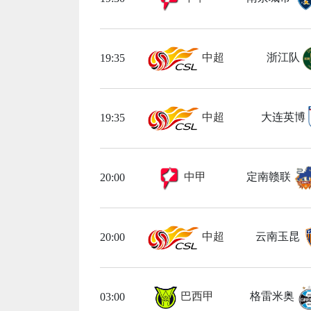
中超
浙江队
19:35
中超
大连英博
19:35
中甲
定南赣联
20:00
中超
云南玉昆
20:00
巴西甲
格雷米奥
03:00