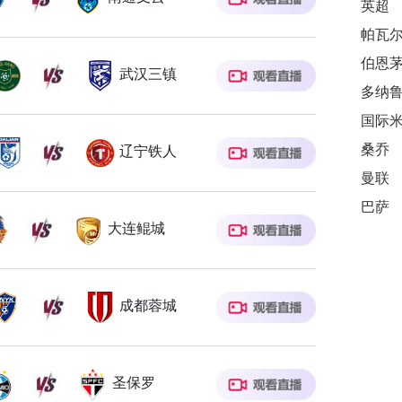
英超
帕瓦
伯恩
武汉三镇
多纳
国际
桑乔
辽宁铁人
曼联
巴萨
大连鲲城
成都蓉城
圣保罗