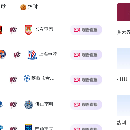
球
篮球
长春亚泰
暂无
上海申花
陕西联合月亮泊队
·
1111
佛山南狮
热刺
南通支云