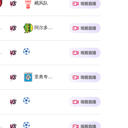
飓风队
奥中央
阿尔多斯维
瓦学院
里奥夸尔托学生队
塔体操