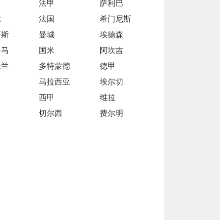
法甲
萨利巴
尔
法国
希门尼斯
茅斯
曼城
埃德森
鲁马
国米
阿坎吉
米兰
多特蒙德
德甲
马拉西亚
埃尔切
西甲
维拉
切尔西
费尔明