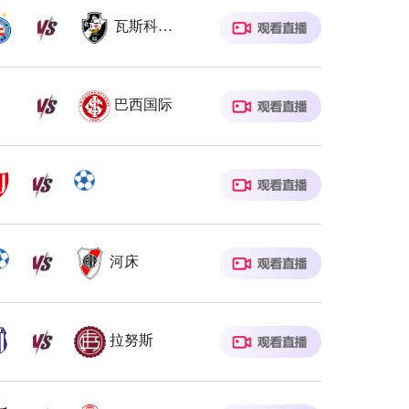
瓦斯科达伽马
巴西国际
河床
拉努斯