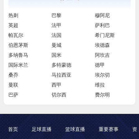
热刺
巴黎
穆阿尼
英超
法甲
萨利巴
帕瓦尔
法国
希门尼斯
伯恩茅斯
曼城
埃德森
多纳鲁马
国米
阿坎吉
国际米兰
多特蒙德
德甲
桑乔
马拉西亚
埃尔切
曼联
西甲
维拉
巴萨
切尔西
费尔明
首页
足球直播
篮球直播
重要赛事
资