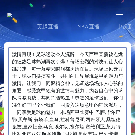
英超直播
NBA直播
中超直
激情再现！足球运动令人沉醉，今天西甲直播被点燃
的狂热足球热潮再次引爆！每场激烈的对决都让人心
跳加速，每一幕精彩瞬间都历历在目。球场上风云万
千，球员们拼搏奋斗，共同向世界展现意甲的魅力与
激情。让我们一同聚精会神，见证这场场扣人心弦的
角逐，感受意甲独有的激情与魅力，为各自心中的球
队呐喊助威，共同挥洒热血！尊敬的足球迷们，你们
准备好了吗？让我们一同投入这场意甲的狂欢派对，
一同享受足球的魅力！本场西甲比赛中 巴萨,毕尔巴
鄂,贝蒂斯,赫塔菲,皇马,拉科鲁尼亚,西班牙人,桑坦德
竞技,皇家社会,马竞,埃尔切,塞尔塔,塞维利亚,莱万特,
比利亚雷亚尔,阿拉维斯,马拉加,奥萨苏纳,巴列卡诺、