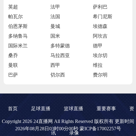
英超
法甲
萨利巴
帕瓦尔
法国
希门尼斯
伯恩茅斯
曼城
埃德森
多纳鲁马
国米
阿坎吉
国际米兰
多特蒙德
德甲
桑乔
马拉西亚
埃尔切
曼联
西甲
维拉
巴萨
切尔西
费尔明
首页
足球直播
篮球直播
重要赛事
资
Copyright 2026 24直播网 All Rights Reserved 版权所有 更新时间
2026年08月28日03时00分00秒
蒙ICP备17002257号
讯
录像