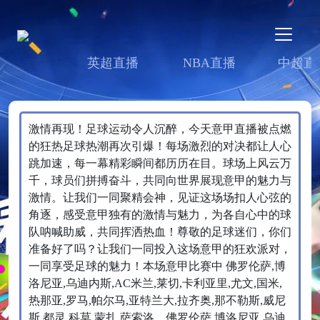
英超直播
NBA直播
中超直
激情再现！足球运动令人沉醉，今天意甲直播被点燃
的狂热足球热潮再次引爆！每场激烈的对决都让人心
跳加速，每一幕精彩瞬间都历历在目。球场上风云万
千，球员们拼搏奋斗，共同向世界展现意甲的魅力与
激情。让我们一同聚精会神，见证这场场扣人心弦的
角逐，感受意甲独有的激情与魅力，为各自心中的球
队呐喊助威，共同挥洒热血！尊敬的足球迷们，你们
准备好了吗？让我们一同投入这场意甲的狂欢派对，
一同享受足球的魅力！本场意甲比赛中 佛罗伦萨,博
洛尼亚,乌迪内斯,AC米兰,莱切,卡利亚里,尤文,国米,
热那亚,罗马,帕尔马,亚特兰大,拉齐奥,那不勒斯,威尼
斯,都灵,科莫,蒙扎,萨索洛、佛罗伦萨,博洛尼亚,乌迪