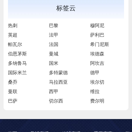
标签云
热刺
巴黎
穆阿尼
英超
法甲
萨利巴
帕瓦尔
法国
希门尼斯
伯恩茅斯
曼城
埃德森
多纳鲁马
国米
阿坎吉
国际米兰
多特蒙德
德甲
桑乔
马拉西亚
埃尔切
曼联
西甲
维拉
巴萨
切尔西
费尔明